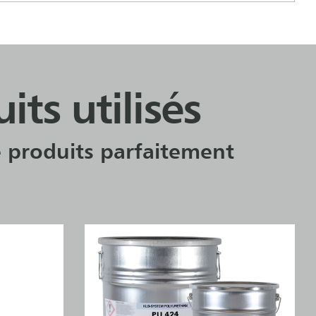
ts utilisés
 produits parfaitement