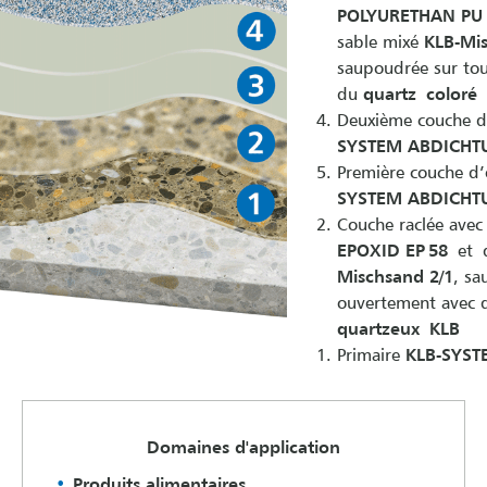
POLYURETHAN PU
sable mixé
KLB-Mis
saupoudrée sur tou
du
quartz coloré
Deuxième couche d
SYSTEM ABDICHT
Première couche d’
SYSTEM ABDICHT
Couche raclée avec
EPOXID EP 58
et d
Mischsand 2/1
, s
ouvertement avec
quartzeux KLB
Primaire
KLB-SYST
Domaines d'application
Produits alimentaires