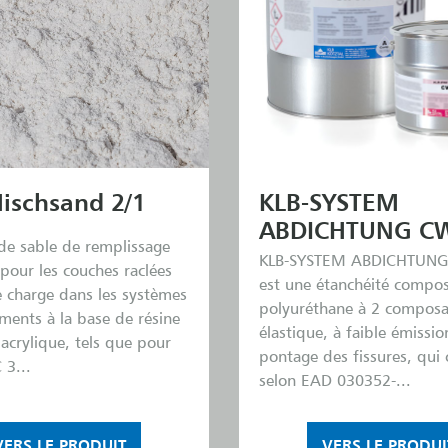
ischsand 2/1
KLB-SYSTEM
ABDICHTUNG CW
e sable de remplissage
KLB-SYSTEM ABDICHTUNG
pour les couches raclées
est une étanchéité compos
 charge dans les systèmes
polyuréthane à 2 composa
ments à la base de résine
élastique, à faible émissio
acrylique, tels que pour
pontage des fissures, qui 
 3...
selon EAD 030352-...
VERS LE PRODUIT
VERS LE PRODUI