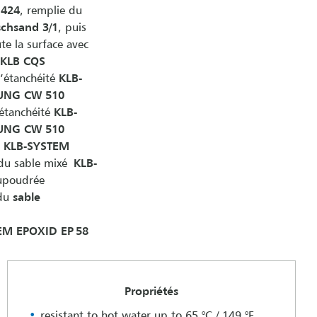
 424
, remplie du
chsand 3/1
, puis
te la surface avec
 KLB CQS
’étanchéité
KLB-
UNG CW 510
étanchéité
KLB-
UNG CW 510
KLB-SYSTEM
u sable mixé
KLB-
aupoudrée
 du
sable
EM EPOXID EP 58
Propriétés
resistant to hot water up to 65 °C / 149 °F