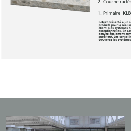
Couche raclé
Primaire
KLB
L’objet présenté a un 
produits pour la réali
client. Nos systèmes K
exceptionnelles. En cas
pouvez également comp
supérieur. Les conseil
trouverez les systèmes