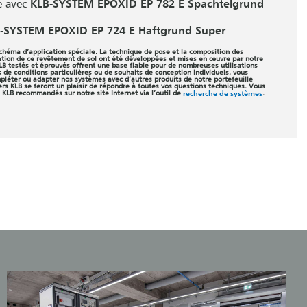
e avec
KLB-SYSTEM EPOXID EP 782 E Spachtelgrund
-SYSTEM EPOXID EP 724 E Haftgrund Super
schéma d’application spéciale. La technique de pose et la composition des
sation de ce revêtement de sol ont été développées et mises en œuvre par notre
LB testés et éprouvés offrent une base fiable pour de nombreuses utilisations
 de conditions particulières ou de souhaits de conception individuels, vous
léter ou adapter nos systèmes avec d’autres produits de notre portefeuille
lers KLB se feront un plaisir de répondre à toutes vos questions techniques. Vous
 KLB recommandés sur notre site Internet via l’outil de
recherche de systèmes
.