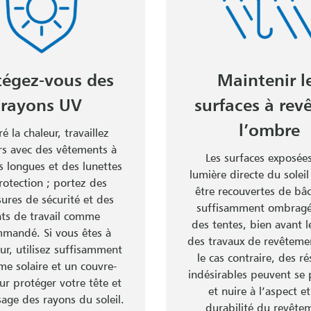
tégez-vous des
Maintenir l
rayons UV
surfaces à revê
l’ombre
é la chaleur, travaillez
rs avec des vêtements à
Les surfaces exposées
 longues et des lunettes
lumière directe du soleil
rotection ; portez des
être recouvertes de bâ
ures de sécurité et des
suffisamment ombragé
ts de travail comme
des tentes, bien avant 
mandé. Si vous êtes à
des travaux de revêteme
eur, utilisez suffisamment
le cas contraire, des ré
me solaire et un couvre-
indésirables peuvent se 
ur protéger votre tête et
et nuire à l’aspect et
sage des rayons du soleil.
durabilité du revête