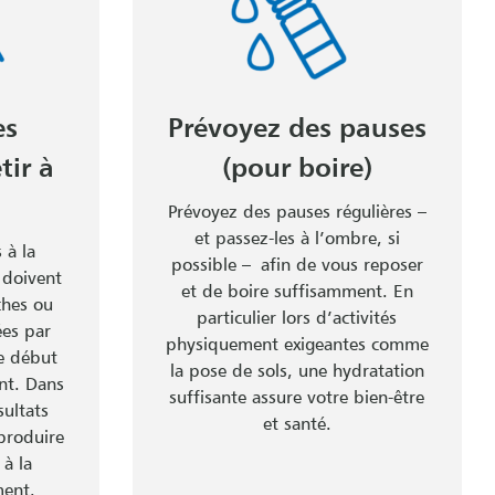
es
Prévoyez des pauses
tir à
(pour boire)
Prévoyez des pauses régulières –
et passez-les à l’ombre, si
 à la
possible – afin de vous reposer
 doivent
et de boire suffisamment. En
ches ou
particulier lors d’activités
es par
physiquement exigeantes comme
le début
la pose de sols, une hydratation
nt. Dans
suffisante assure votre bien-être
sultats
et santé.
produire
 à la
ment.