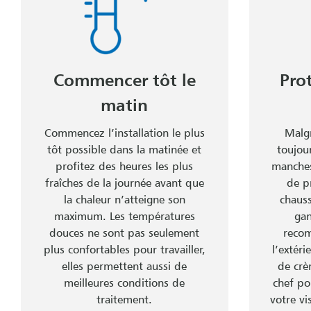
Commencer tôt le
Pro
matin
Commencez l’installation le plus
Malgr
tôt possible dans la matinée et
toujou
profitez des heures les plus
manches
fraîches de la journée avant que
de p
la chaleur n’atteigne son
chauss
maximum. Les températures
gan
douces ne sont pas seulement
recom
plus confortables pour travailler,
l’extéri
elles permettent aussi de
de crè
meilleures conditions de
chef po
traitement.
votre vi