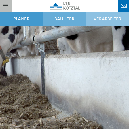
PLANER
BAUHERR
VERARBEITER