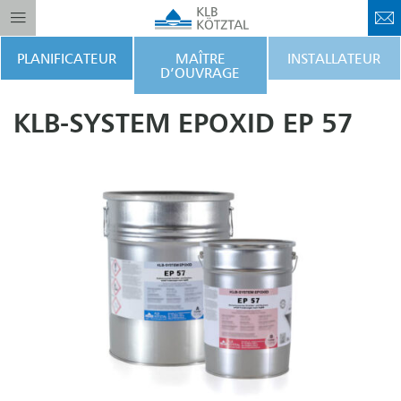
PLANIFICATEUR
MAÎTRE
INSTALLATEUR
D’OUVRAGE
KLB-SYSTEM EPOXID EP 57