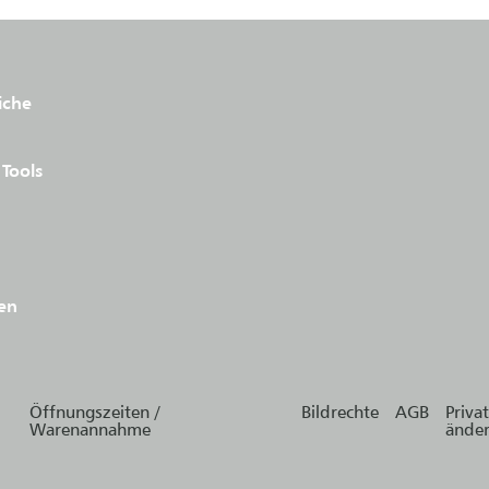
iche
Tools
en
Öffnungszeiten /
Bildrechte
AGB
Priva
Warenannahme
ände